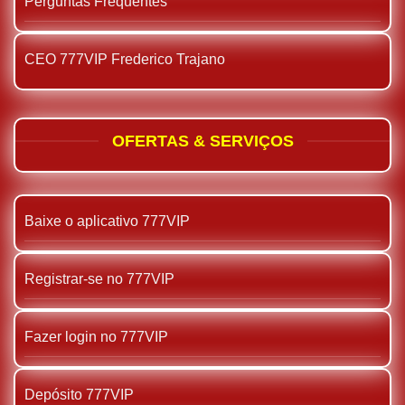
Perguntas Frequentes
CEO 777VIP Frederico Trajano
OFERTAS & SERVIÇOS
Baixe o aplicativo 777VIP
Registrar-se no 777VIP
Fazer login no 777VIP
Depósito 777VIP