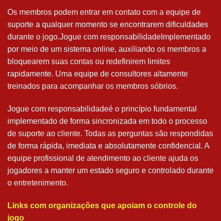
Os membros podem entrar em contato com a equipe de
suporte a qualquer momento se encontrarem dificuldades
durante o jogo.Jogue com responsabilidadeImplementado
por meio de um sistema online, auxiliando os membros a
bloquearem suas contas ou redefinirem limites
rapidamente. Uma equipe de consultores altamente
treinados para acompanhar os membros sóbrios.
Jogue com responsabilidadeé o princípio fundamental
implementado de forma sincronizada em todo o processo
de suporte ao cliente. Todas as perguntas são respondidas
de forma rápida, imediata e absolutamente confidencial. A
equipe profissional de atendimento ao cliente ajuda os
jogadores a manter um estado seguro e controlado durante
o entretenimento.
Links com organizações que apoiam o controle do
jogo