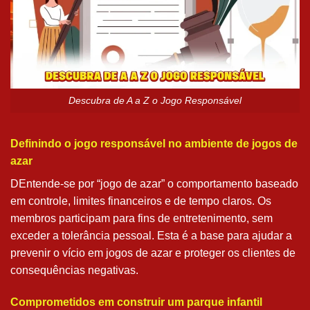
Descubra de A a Z o Jogo Responsável
Definindo o jogo responsável no ambiente de jogos de
azar
DEntende-se por “jogo de azar” o comportamento baseado
em controle, limites financeiros e de tempo claros. Os
membros participam para fins de entretenimento, sem
exceder a tolerância pessoal. Esta é a base para ajudar a
prevenir o vício em jogos de azar e proteger os clientes de
consequências negativas.
Comprometidos em construir um parque infantil