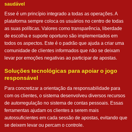
saudável
Esse é um princípio integrado a todas as operações. A
plataforma sempre coloca os usuários no centro de todas
as suas políticas. Valores como transparência, liberdade
de escolha e suporte oportuno são implementados em
todos os aspectos. Este é o padrão que ajuda a criar uma
comunidade de clientes informados que não se deixam
levar por emoções negativas ao participar de apostas.
Soluções tecnológicas para apoiar o jogo
responsável
Para concretizar a orientação da responsabilidade para
com os clientes, o sistema desenvolveu diversos recursos
de autorregulação no sistema de contas pessoais. Essas
ferramentas ajudam os clientes a serem mais
autossuficientes em cada sessão de apostas, evitando que
se deixem levar ou percam o controle.