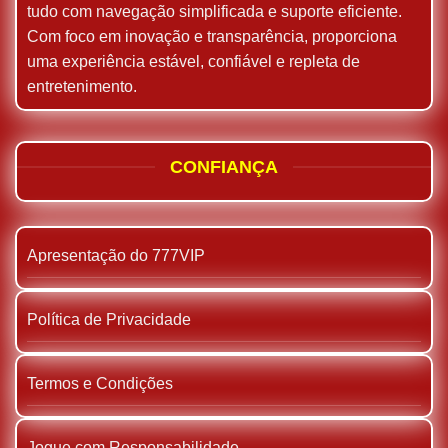
tudo com navegação simplificada e suporte eficiente.
Com foco em inovação e transparência, proporciona
uma experiência estável, confiável e repleta de
entretenimento.
CONFIANÇA
Apresentação do 777VIP
Política de Privacidade
Termos e Condições
Jogue com Responsabilidade