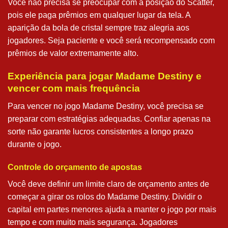
Você não precisa se preocupar com a posição do Scatter,
pois ele paga prêmios em qualquer lugar da tela. A
aparição da bola de cristal sempre traz alegria aos
jogadores. Seja paciente e você será recompensado com
prêmios de valor extremamente alto.
Experiência para jogar Madame Destiny e
vencer com mais frequência
Para vencer no jogo Madame Destiny, você precisa se
preparar com estratégias adequadas. Confiar apenas na
sorte não garante lucros consistentes a longo prazo
durante o jogo.
Controle do orçamento de apostas
Você deve definir um limite claro de orçamento antes de
começar a girar os rolos do Madame Destiny. Dividir o
capital em partes menores ajuda a manter o jogo por mais
tempo e com muito mais segurança. Jogadores