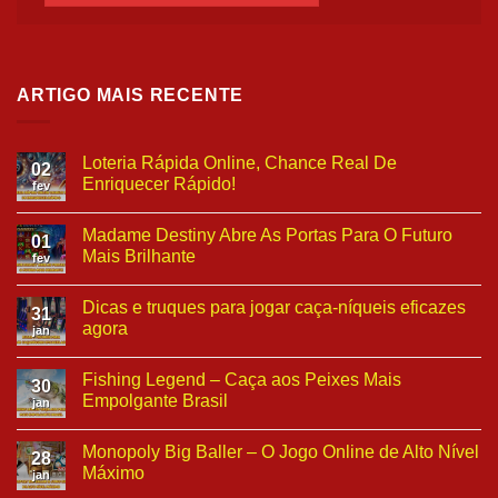
ARTIGO MAIS RECENTE
Loteria Rápida Online, Chance Real De
02
Enriquecer Rápido!
fev
Madame Destiny Abre As Portas Para O Futuro
01
Mais Brilhante
fev
Dicas e truques para jogar caça-níqueis eficazes
31
agora
jan
Fishing Legend – Caça aos Peixes Mais
30
Empolgante Brasil
jan
Monopoly Big Baller – O Jogo Online de Alto Nível
28
Máximo
jan