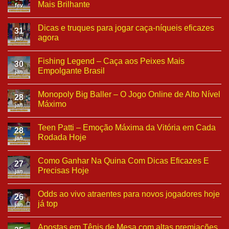
Mais Brilhante
fev
Dicas e truques para jogar caça-níqueis eficazes
31
agora
jan
Fishing Legend – Caça aos Peixes Mais
30
Empolgante Brasil
jan
Monopoly Big Baller – O Jogo Online de Alto Nível
28
Máximo
jan
Teen Patti – Emoção Máxima da Vitória em Cada
28
Rodada Hoje
jan
Como Ganhar Na Quina Com Dicas Eficazes E
27
Precisas Hoje
jan
Odds ao vivo atraentes para novos jogadores hoje
26
já top
jan
Apostas em Tênis de Mesa com altas premiações