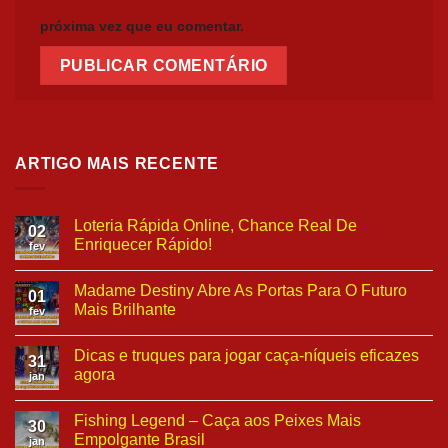
próxima vez que eu comentar.
ARTIGO MAIS RECENTE
Loteria Rápida Online, Chance Real De
02
Enriquecer Rápido!
fev
Madame Destiny Abre As Portas Para O Futuro
01
Mais Brilhante
fev
Dicas e truques para jogar caça-níqueis eficazes
31
agora
jan
Fishing Legend – Caça aos Peixes Mais
30
Empolgante Brasil
jan