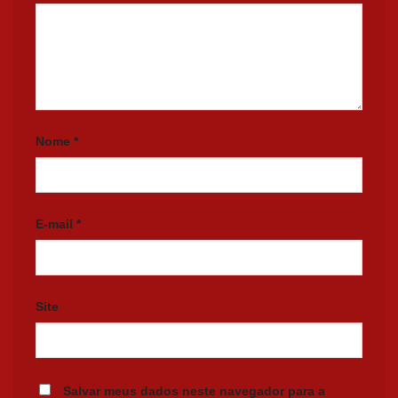
Nome
*
E-mail
*
Site
Salvar meus dados neste navegador para a