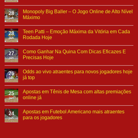
Monopoly Big Baller – O Jogo Online de Alto Nível
28
Máximo
jan
Teen Patti – Emoção Máxima da Vitória em Cada
28
Rodada Hoje
jan
Como Ganhar Na Quina Com Dicas Eficazes E
27
Precisas Hoje
jan
Odds ao vivo atraentes para novos jogadores hoje
26
já top
jan
Apostas em Tênis de Mesa com altas premiações
25
online já
jan
Apostas em Futebol Americano mais atraentes
24
para os jogadores
jan