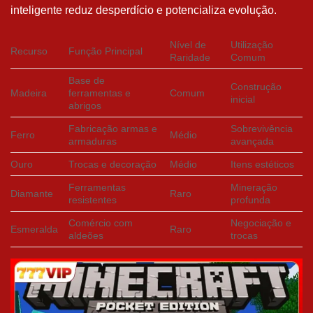
inteligente reduz desperdício e potencializa evolução.
Nível de
Utilização
Recurso
Função Principal
Raridade
Comum
Base de
Construção
Madeira
ferramentas e
Comum
inicial
abrigos
Fabricação armas e
Sobrevivência
Ferro
Médio
armaduras
avançada
Ouro
Trocas e decoração
Médio
Itens estéticos
Ferramentas
Mineração
Diamante
Raro
resistentes
profunda
Comércio com
Negociação e
Esmeralda
Raro
aldeões
trocas