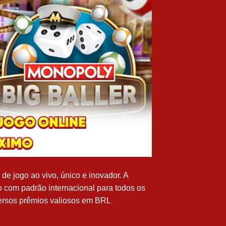
 de jogo ao vivo, único e inovador. A
 com padrão internacional para todos os
ersos prêmios valiosos em BRL