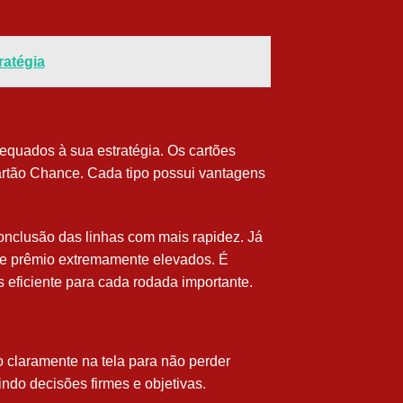
ratégia
equados à sua estratégia. Os cartões
cartão Chance. Cada tipo possui vantagens
conclusão das linhas com mais rapidez. Já
de prêmio extremamente elevados. É
s eficiente para cada rodada importante.
 claramente na tela para não perder
ndo decisões firmes e objetivas.