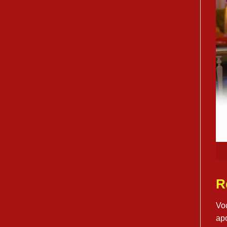
R
Voc
apo