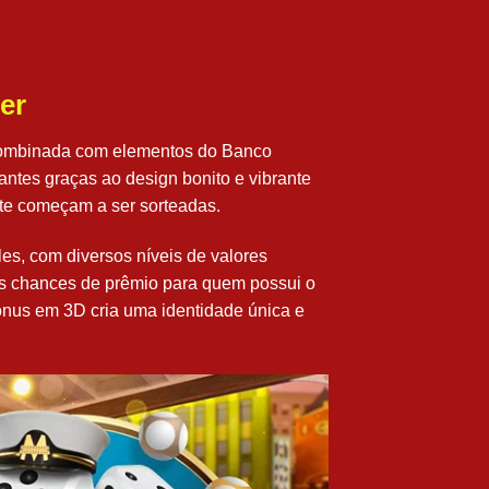
er
 combinada com elementos do Banco
antes graças ao design bonito e vibrante
rte começam a ser sorteadas.
les, com diversos níveis de valores
es chances de prêmio para quem possui o
bônus em 3D cria uma identidade única e