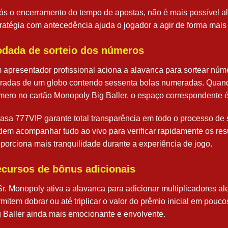
s o encerramento do tempo de apostas, não é mais possível alte
ratégia com antecedência ajuda o jogador a agir de forma mais
dada de sorteio dos números
apresentador profissional aciona a alavanca para sortear númer
tiradas de um globo contendo sessenta bolas numeradas. Quan
mero no cartão Monopoly Big Baller, o espaço correspondente 
asa 777VIP garante total transparência em todo o processo de 
em acompanhar tudo ao vivo para verificar rapidamente os resu
porciona mais tranquilidade durante a experiência de jogo.
cursos de bônus adicionais
r. Monopoly ativa a alavanca para adicionar multiplicadores al
mitem dobrar ou até triplicar o valor do prêmio inicial em pouc
 Baller ainda mais emocionante e envolvente.