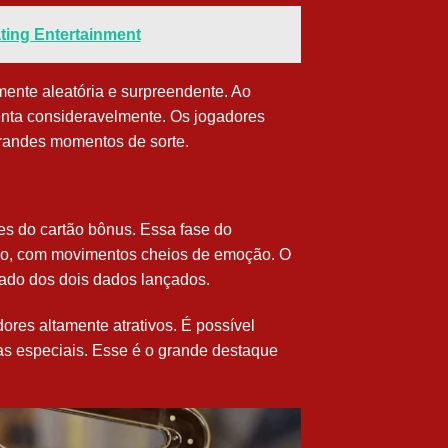
ting Entertainment
ente aleatória e surpreendente. Ao
enta consideravelmente. Os jogadores
randes momentos de sorte.
s do cartão bônus. Essa fase do
ário, com movimentos cheios de emoção. O
ado dos dois dados lançados.
ores altamente atrativos. É possível
as especiais. Esse é o grande destaque