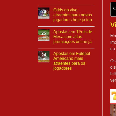
Odds ao vivo
26
atraentes para novos
jan
jogadores hoje já top
V
Apostas em Tênis de
25
Mo
Mesa com altas
jan
premiações online já
Imo
da 
Apostas em Futebol
24
Americano mais
jan
Os 
atraentes para os
di
jogadores
bil
ve