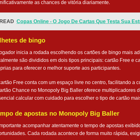
nificativamente as chances de vitória diariamente.
READ
Copas Online - O Jogo De Cartas Que Testa Sua Est
lhetes de bingo
ogador inicia a rodada escolhendo os cartões de bingo mais ad
almente são divididos em dois tipos principais: cartão Free e 
prias para oferecer o melhor suporte aos participantes.
artão Free conta com um espaço livre no centro, facilitando a 
artão Chance no Monopoly Big Baller oferece multiplicadores 
encial calcular com cuidado para escolher o tipo de cartão mai
mpo de apostas no Monopoly Big Baller
mportante acompanhar atentamente o tempo de apostas exibido
rtunidades. Cada rodada acontece de forma muito rápida, exigi