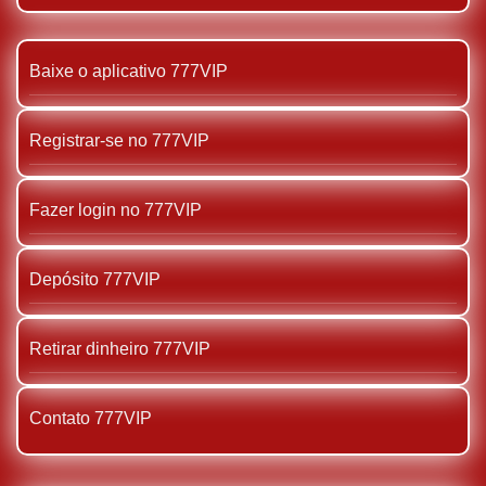
Baixe o aplicativo 777VIP
Registrar-se no 777VIP
Fazer login no 777VIP
Depósito 777VIP
Retirar dinheiro 777VIP
Contato 777VIP