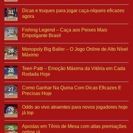
Dicas e truques para jogar caça-níqueis eficazes
31
agora
jan
Fishing Legend – Caça aos Peixes Mais
30
Empolgante Brasil
jan
Monopoly Big Baller – O Jogo Online de Alto Nível
28
Máximo
jan
Teen Patti – Emoção Máxima da Vitória em Cada
28
Rodada Hoje
jan
Como Ganhar Na Quina Com Dicas Eficazes E
27
Precisas Hoje
jan
Odds ao vivo atraentes para novos jogadores hoje
26
já top
jan
Apostas em Tênis de Mesa com altas premiações
25
online já
jan