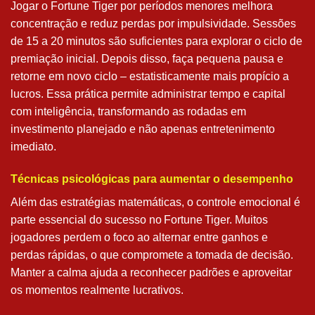
Jogar o Fortune Tiger por períodos menores melhora
concentração e reduz perdas por impulsividade. Sessões
de 15 a 20 minutos são suficientes para explorar o ciclo de
premiação inicial. Depois disso, faça pequena pausa e
retorne em novo ciclo – estatisticamente mais propício a
lucros. Essa prática permite administrar tempo e capital
com inteligência, transformando as rodadas em
investimento planejado e não apenas entretenimento
imediato.
Técnicas psicológicas para aumentar o desempenho
Além das estratégias matemáticas, o controle emocional é
parte essencial do sucesso no Fortune Tiger. Muitos
jogadores perdem o foco ao alternar entre ganhos e
perdas rápidas, o que compromete a tomada de decisão.
Manter a calma ajuda a reconhecer padrões e aproveitar
os momentos realmente lucrativos.