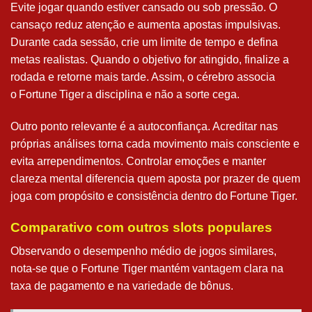
Evite jogar quando estiver cansado ou sob pressão. O
cansaço reduz atenção e aumenta apostas impulsivas.
Durante cada sessão, crie um limite de tempo e defina
metas realistas. Quando o objetivo for atingido, finalize a
rodada e retorne mais tarde. Assim, o cérebro associa
o Fortune Tiger a disciplina e não a sorte cega.
Outro ponto relevante é a autoconfiança. Acreditar nas
próprias análises torna cada movimento mais consciente e
evita arrependimentos. Controlar emoções e manter
clareza mental diferencia quem aposta por prazer de quem
joga com propósito e consistência dentro do Fortune Tiger.
Comparativo com outros slots populares
Observando o desempenho médio de jogos similares,
nota-se que o Fortune Tiger mantém vantagem clara na
taxa de pagamento e na variedade de bônus.