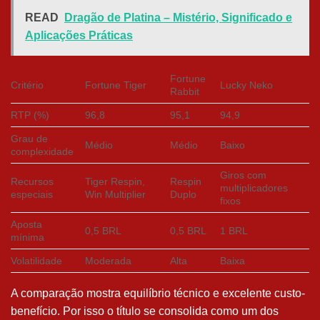
READ
Dragão de Platina – Mistério, Significado e
Aplicações Práticas
Fortune
Critério
Fortune Tiger
Lucky Neko
Rabbit
RTP (%)
96,8
95,1
94,9
Grau de
Médio
Médio
Baixo
complexidade
Giros com
Recursos
Tiger Respin,
Respin
multiplicadores
especiais
Win Multiplier
Duplo
fixos
Aposta
0,5 BRL
0,5 BRL
1 BRL
mínima
Volatilidade
Moderada
Alta
Baixa
A comparação mostra equilíbrio técnico e excelente custo-
benefício. Por isso o título se consolida como um dos