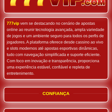
777vip
vem se destacando no cenário de apostas
online ao reunir tecnologia avançada, ampla variedade
de jogos e um ambiente seguro para todos os perfis de
jogadores. A plataforma oferece desde cassino ao vivo
e slots modernos até apostas esportivas dinâmicas,
tudo com navegação simplificada e suporte eficiente.
Com foco em inovação e transparência, proporciona
uma experiência estável, confiável e repleta de
entretenimento.
CONFIANÇA