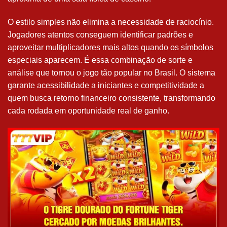
O estilo simples não elimina a necessidade de raciocínio.
Jogadores atentos conseguem identificar padrões e
aproveitar multiplicadores mais altos quando os símbolos
especiais aparecem. É essa combinação de sorte e
análise que tornou o jogo tão popular no Brasil. O sistema
garante acessibilidade a iniciantes e competitividade a
quem busca retorno financeiro consistente, transformando
cada rodada em oportunidade real de ganho.