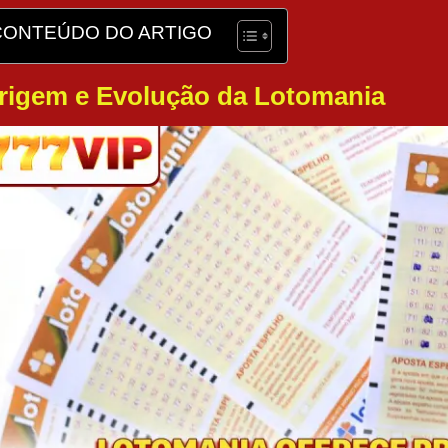
CONTEÚDO DO ARTIGO
rigem e Evolução da Lotomania