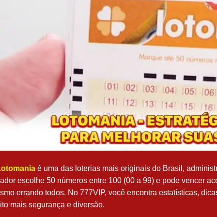
Lotomania
é uma das loterias mais originais do Brasil, admini
ador escolhe 50 números entre 100 (00 a 99) e pode vencer ac
mo errando todos. No 777VIP, você encontra estatísticas, dica
to mais segurança e diversão.