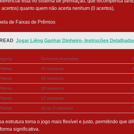
iferencial está no sistema de premiação, que recompensa tant
 acertos) quanto quem não acerta nenhum (0 acertos).
bela de Faixas de Prêmios
READ
Jogar Liêng Ganhar Dinheiro- Instruções Detalhadas
egoria
Números Acertados
P
Prêmio
20 números
4
Prêmio
19 números
1
Prêmio
18 números
1
Prêmio
17 números
7
Prêmio
16 ou 0 números
7
a estrutura torna o jogo mais flexível e justo, permitindo que
forma significativa.