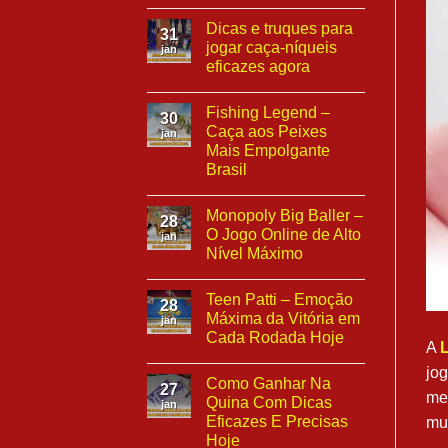
Dicas e truques para
31
jogar caça-níqueis
jan
eficazes agora
Fishing Legend –
30
Caça aos Peixes
jan
Mais Empolgante
Brasil
Monopoly Big Baller –
28
O Jogo Online de Alto
jan
Nível Máximo
Teen Patti – Emoção
28
Máxima da Vitória em
jan
Cada Rodada Hoje
A
jog
Como Ganhar Na
27
mes
Quina Com Dicas
jan
Eficazes E Precisas
mui
Hoje