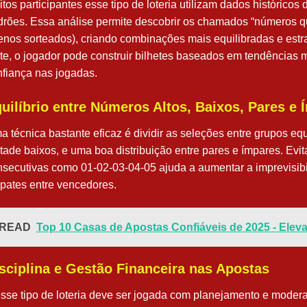
tos participantes esse tipo de loteria utilizam dados históricos d
rões. Essa análise permite descobrir os chamados “números qu
nos sorteados), criando combinações mais equilibradas e estr
te, o jogador pode construir bilhetes baseados em tendências 
fiança nas jogadas.
uilíbrio entre Números Altos, Baixos, Pares e 
 técnica bastante eficaz é dividir as seleções entre grupos eq
ade baixos, e uma boa distribuição entre pares e ímpares. Ev
secutivas como 01-02-03-04-05 ajuda a aumentar a imprevisibil
pates entre vencedores.
READ
Top 10 Casas de Apostas Confiáveis de 2025 - Eleva
sciplina e Gestão Financeira nas Apostas
sse tipo de loteria deve ser jogada com planejamento e moderaç