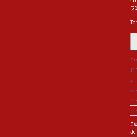
O d
(20
Ta
Cat
1º 
2º 
3º 
4º 
5º 
Ess
de 