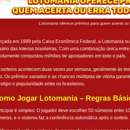
Lotomania oferece prêmios para quem acerta ou
nçada em 1999 pela Caixa Econômica Federal, a Lotomania sur
ário das loterias brasileiras. Com uma combinação única entre 
idamente conquistou milhões de apostadores em todo o país.
sorteios acontecem duas vezes por semana, geralmente às terça
o. Os prêmios variados e as chances múltiplas de vitória garan
stígio e popularidade entre os brasileiros.
omo Jogar Lotomania – Regras Bási
ticipar é simples: O jogador deve escolher 50 números entre 10
eros, e o sistema faz a conferência automática após o sorteio.