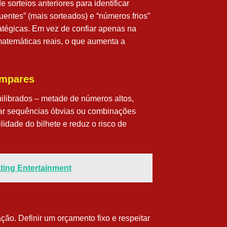
e sorteios anteriores para identificar
entes” (mais sorteados) e “números frios”
atégicas. Em vez de confiar apenas na
matemáticas reais, o que aumenta a
Ímpares
uilibrados – metade de números altos,
itar sequências óbvias ou combinações
idade do bilhete e reduz o risco de
ting Entertainment
ão. Definir um orçamento fixo e respeitar