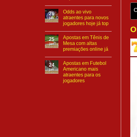
Odds ao vivo
26
atraentes para novos
jan
jogadores hoje já top
O
Apostas em Tênis de
25
Mesa com altas
jan
premiações online já
Apostas em Futebol
24
Americano mais
jan
atraentes para os
jogadores