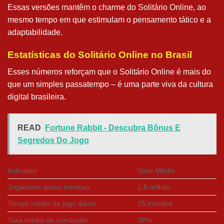
Essas versões mantêm o charme do Solitário Online, ao
mesmo tempo em que estimulam o pensamento tático e a
adaptabilidade.
Estatísticas do Solitário Online no Brasil
Esses números reforçam que o Solitário Online é mais do
que um simples passatempo – é uma parte viva da cultura
digital brasileira.
READ
Fortune Rabbit - Descubra Bônus E
Segredos Do Jogo
Indicador
Valor Médio
Jogadores ativos mensais
1,8 milhão
Tempo médio de jogo diário
25 minutos
Taxa média de conclusão
38%