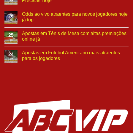
Precisas Hoje
jan
Odds ao vivo atraentes para novos jogadores hoje
26
já top
jan
Apostas em Tênis de Mesa com altas premiações
25
online já
jan
Apostas em Futebol Americano mais atraentes
24
para os jogadores
jan