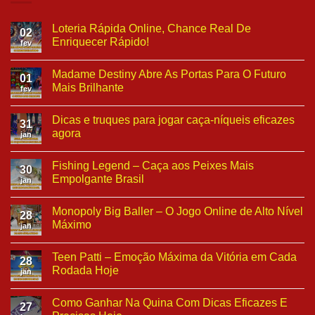
Loteria Rápida Online, Chance Real De
02
Enriquecer Rápido!
fev
Madame Destiny Abre As Portas Para O Futuro
01
Mais Brilhante
fev
Dicas e truques para jogar caça-níqueis eficazes
31
agora
jan
Fishing Legend – Caça aos Peixes Mais
30
Empolgante Brasil
jan
Monopoly Big Baller – O Jogo Online de Alto Nível
28
Máximo
jan
Teen Patti – Emoção Máxima da Vitória em Cada
28
Rodada Hoje
jan
Como Ganhar Na Quina Com Dicas Eficazes E
27