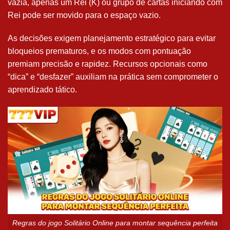
vazia, apenas um Rei (K) ou grupo de cartas iniciando com
Rei pode ser movido para o espaço vazio.
As decisões exigem planejamento estratégico para evitar
bloqueios prematuros, e os modos com pontuação
premiam precisão e rapidez. Recursos opcionais como
“dica” e “desfazer” auxiliam na prática sem comprometer o
aprendizado tático.
Regras do jogo Solitário Online para montar sequência perfeita