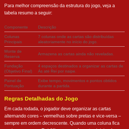
Para melhor compreensão da estrutura do jogo, veja a
tabela resumo a seguir:
Componente
Descrição
Colunas
7 colunas onde as cartas são distribuídas
Principais
aleatoriamente no início do jogo.
Monte de
Armazena as cartas ainda não reveladas.
Reserva
Fundação
4 espaços destinados a organizar as cartas de
(Objetivo Final)
Ás até Rei por naipe.
Painel de
Exibe tempo, movimentos e pontos obtidos
Pontuação
durante a partida.
Regras Detalhadas do Jogo
Em cada rodada, o jogador deve organizar as cartas
alternando cores – vermelhas sobre pretas e vice-versa –
sempre em ordem decrescente. Quando uma coluna fica