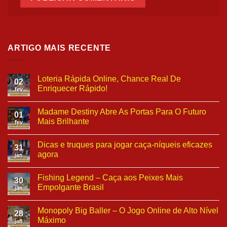
ARTIGO MAIS RECENTE
Loteria Rápida Online, Chance Real De
02
Enriquecer Rápido!
fev
Madame Destiny Abre As Portas Para O Futuro
01
Mais Brilhante
fev
Dicas e truques para jogar caça-níqueis eficazes
31
agora
jan
Fishing Legend – Caça aos Peixes Mais
30
Empolgante Brasil
jan
Monopoly Big Baller – O Jogo Online de Alto Nível
28
Máximo
jan