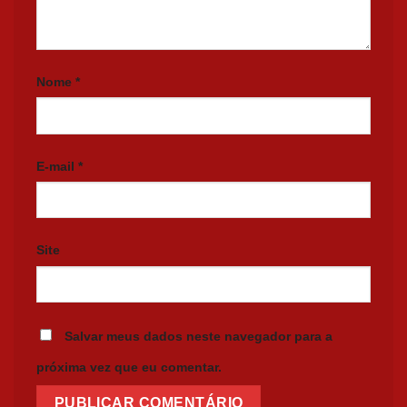
Nome
*
E-mail
*
Site
Salvar meus dados neste navegador para a
próxima vez que eu comentar.