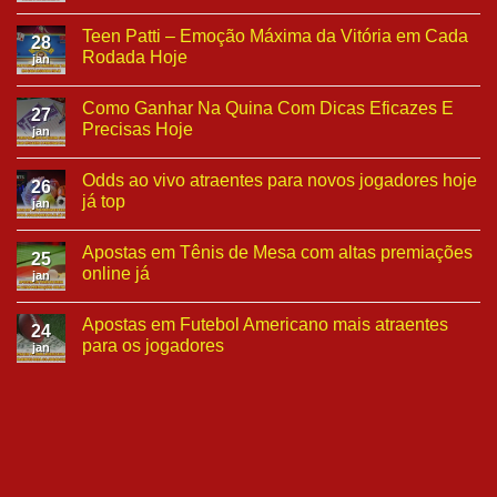
Teen Patti – Emoção Máxima da Vitória em Cada
28
Rodada Hoje
jan
Como Ganhar Na Quina Com Dicas Eficazes E
27
Precisas Hoje
jan
Odds ao vivo atraentes para novos jogadores hoje
26
já top
jan
Apostas em Tênis de Mesa com altas premiações
25
online já
jan
Apostas em Futebol Americano mais atraentes
24
para os jogadores
jan