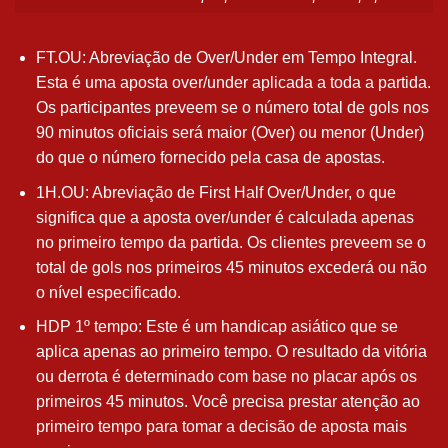
FT.OU: Abreviação de Over/Under em Tempo Integral.
Esta é uma aposta over/under aplicada a toda a partida.
Os participantes preveem se o número total de gols nos
90 minutos oficiais será maior (Over) ou menor (Under)
do que o número fornecido pela casa de apostas.
1H.OU: Abreviação de First Half Over/Under, o que
significa que a aposta over/under é calculada apenas
no primeiro tempo da partida. Os clientes preveem se o
total de gols nos primeiros 45 minutos excederá ou não
o nível especificado.
HDP 1º tempo: Este é um handicap asiático que se
aplica apenas ao primeiro tempo. O resultado da vitória
ou derrota é determinado com base no placar após os
primeiros 45 minutos. Você precisa prestar atenção ao
primeiro tempo para tomar a decisão de aposta mais