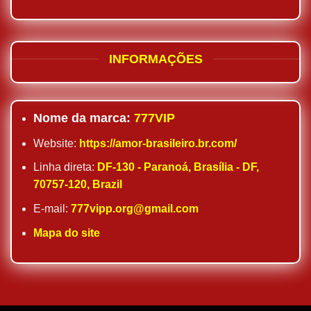
INFORMAÇÕES
Nome da marca:
777VIP
Website:
https://amor-brasileiro.br.com/
Linha direta:
DF-130 - Paranoá, Brasília - DF,
70757-120, Brazil
E-mail:
777vipp.org@gmail.com
Mapa do site