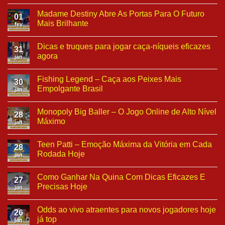
Madame Destiny Abre As Portas Para O Futuro
01
Mais Brilhante
fev
Dicas e truques para jogar caça-níqueis eficazes
31
agora
jan
Fishing Legend – Caça aos Peixes Mais
30
Empolgante Brasil
jan
Monopoly Big Baller – O Jogo Online de Alto Nível
28
Máximo
jan
Teen Patti – Emoção Máxima da Vitória em Cada
28
Rodada Hoje
jan
Como Ganhar Na Quina Com Dicas Eficazes E
27
Precisas Hoje
jan
Odds ao vivo atraentes para novos jogadores hoje
26
já top
jan