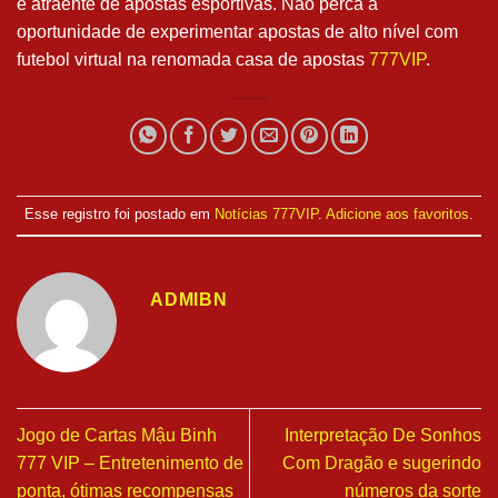
e atraente de apostas esportivas. Não perca a
oportunidade de experimentar apostas de alto nível com
futebol virtual na renomada casa de apostas
777VIP
.
Esse registro foi postado em
Notícias 777VIP
.
Adicione aos favoritos
.
ADMIBN
Jogo de Cartas Mậu Binh
Interpretação De Sonhos
777 VIP – Entretenimento de
Com Dragão e sugerindo
ponta, ótimas recompensas
números da sorte