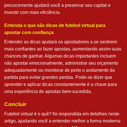
precocemente ajudará você a preservar seu capital e
investir com mais eficiência.
Entenda o que são dicas de futebol virtual para
apostar com confiança
Entender as dicas ajudará os apostadores a se sentirem
mais confiantes ao fazer apostas, aumentando assim suas
chances de ganhar. Algumas dicas importantes incluem
não apostar emocionalmente, administrar seu orçamento
adequadamente ou monitorar de perto o andamento da
partida para evitar grandes perdas. Pode-se dizer que
aprender e aplicar dicas constantemente é a chave para
uma experiência de apostas bem-sucedida.
Concluir
Futebol virtual é o quê? foi respondida em detalhes neste
artigo, ajudando você a entender melhor a forma moderna