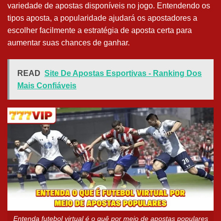
variedade de apostas disponíveis no jogo. Entendendo os
tipos aposta, a popularidade ajudará os apostadores a
escolher facilmente a estratégia de aposta certa para
aumentar suas chances de ganhar.
READ
Site De Apostas Esportivas - Ranking Dos
Mais Confiáveis
Entenda futebol virtual é o quê por meio de apostas populares