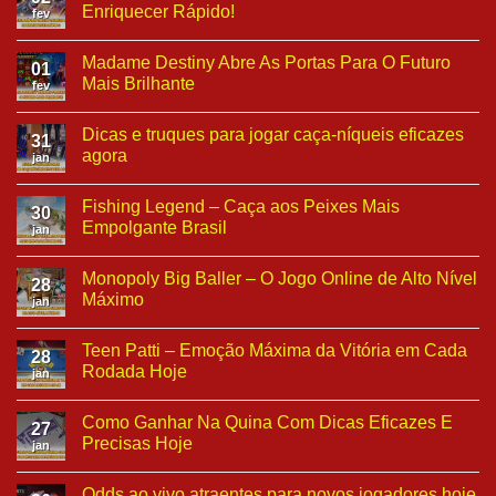
Enriquecer Rápido!
fev
Madame Destiny Abre As Portas Para O Futuro
01
Mais Brilhante
fev
Dicas e truques para jogar caça-níqueis eficazes
31
agora
jan
Fishing Legend – Caça aos Peixes Mais
30
Empolgante Brasil
jan
Monopoly Big Baller – O Jogo Online de Alto Nível
28
Máximo
jan
Teen Patti – Emoção Máxima da Vitória em Cada
28
Rodada Hoje
jan
Como Ganhar Na Quina Com Dicas Eficazes E
27
Precisas Hoje
jan
Odds ao vivo atraentes para novos jogadores hoje