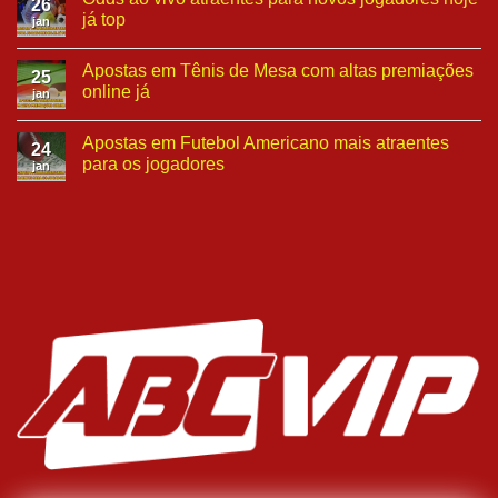
26
já top
jan
Apostas em Tênis de Mesa com altas premiações
25
online já
jan
Apostas em Futebol Americano mais atraentes
24
para os jogadores
jan