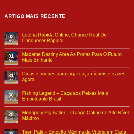
ARTIGO MAIS RECENTE
Loteria Rápida Online, Chance Real De
02
Enriquecer Rápido!
fev
Madame Destiny Abre As Portas Para O Futuro
01
Mais Brilhante
fev
Dicas e truques para jogar caça-níqueis eficazes
31
agora
jan
Fishing Legend – Caça aos Peixes Mais
30
Empolgante Brasil
jan
Monopoly Big Baller – O Jogo Online de Alto Nível
28
Máximo
jan
Teen Patti – Emoção Máxima da Vitória em Cada
28