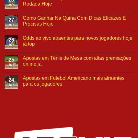
Rodada Hoje
jan
Como Ganhar Na Quina Com Dicas Eficazes E
27
Precisas Hoje
jan
Odds ao vivo atraentes para novos jogadores hoje
26
já top
jan
Apostas em Tênis de Mesa com altas premiações
25
online já
jan
Apostas em Futebol Americano mais atraentes
24
para os jogadores
jan