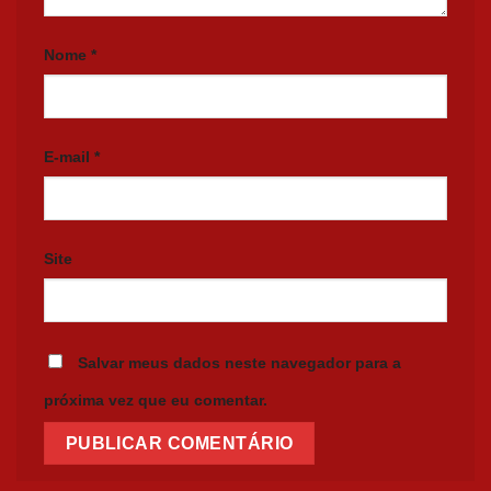
Nome
*
E-mail
*
Site
Salvar meus dados neste navegador para a
próxima vez que eu comentar.